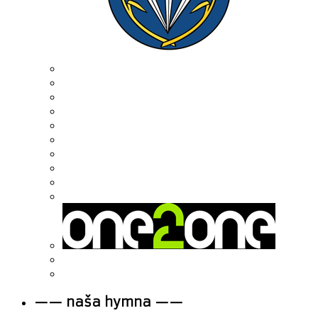
—— naša hymna ——