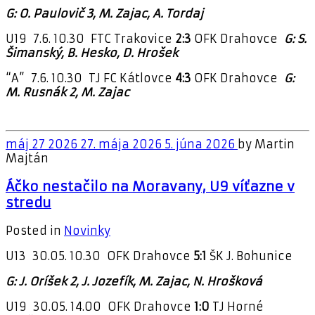
G: O. Paulovič 3, M. Zajac, A. Tordaj
U19 7.6. 10.30 FTC Trakovice
2:3
OFK Drahovce
G: S.
Šimanský, B. Hesko, D. Hrošek
“A” 7.6. 10.30 TJ FC Kátlovce
4:3
OFK Drahovce
G:
M. Rusnák 2, M. Zajac
máj
27
2026
27. mája 2026
5. júna 2026
by
Martin
Majtán
Áčko nestačilo na Moravany, U9 víťazne v
stredu
Posted in
Novinky
U13 30.05. 10.30 OFK Drahovce
5:1
ŠK J. Bohunice
G: J. Oríšek 2, J. Jozefík, M. Zajac, N. Hrošková
U19 30.05. 14.00 OFK Drahovce
1:0
TJ Horné