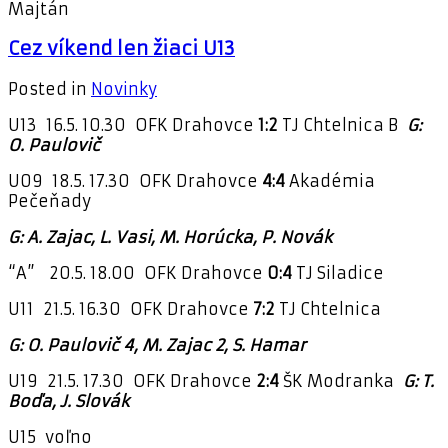
Majtán
Cez víkend len žiaci U13
Posted in
Novinky
U13 16.5. 10.30 OFK Drahovce
1:2
TJ Chtelnica B
G:
O. Paulovič
U09 18.5. 17.30 OFK Drahovce
4:4
Akadémia
Pečeňady
G: A. Zajac, L. Vasi, M. Horúcka, P. Novák
“A” 20.5. 18.00 OFK Drahovce
0:4
TJ Siladice
U11 21.5. 16.30 OFK Drahovce
7:2
TJ Chtelnica
G: O. Paulovič 4, M. Zajac 2, S. Hamar
U19 21.5. 17.30 OFK Drahovce
2:4
ŠK Modranka
G: T.
Boďa, J. Slovák
U15 voľno