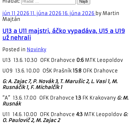
Hľadať:
jún
11
2026
11. júna 2026
16. júna 2026
by
Martin
Majtán
U13 a U11 majstri, áčko vypadáva, U15 a U19
už nehrali
Posted in
Novinky
U13 13.6. 10.30 OFK Drahovce
0:6
MTK Leopoldov
U09 13.6. 10.00 OŠK Prašník
15:8
OFK Drahovce
G: A. Zajac 7, P. Novák 3, T. Marušic 2, L. Vasi 1, M.
Rusnáčik 1, F. Michalčík 1
“A” 13.6. 17.00 OFK Drahovce
1:3
FK Krakovany
G: M.
Rusnák
U11 14.6. 10.00 OFK Drahovce
4:3
MTK Leopoldov
G:
O. Paulovič 2, M. Zajac 2