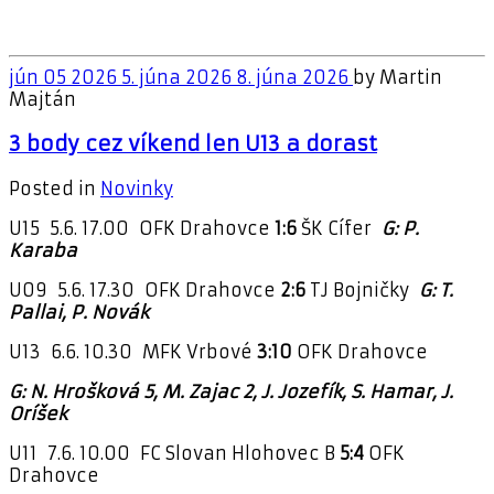
jún
05
2026
5. júna 2026
8. júna 2026
by
Martin
Majtán
3 body cez víkend len U13 a dorast
Posted in
Novinky
U15 5.6. 17.00 OFK Drahovce
1:6
ŠK Cífer
G: P.
Karaba
U09 5.6. 17.30 OFK Drahovce
2:6
TJ Bojničky
G: T.
Pallai, P. Novák
U13 6.6. 10.30 MFK Vrbové
3:10
OFK Drahovce
G: N. Hrošková 5, M. Zajac 2, J. Jozefík, S. Hamar, J.
Oríšek
U11 7.6. 10.00 FC Slovan Hlohovec B
5:4
OFK
Drahovce