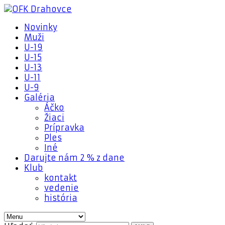
Novinky
Muži
U-19
U-15
U-13
U-11
U-9
Galéria
Áčko
Žiaci
Prípravka
Ples
Iné
Darujte nám 2 % z dane
Klub
kontakt
vedenie
história