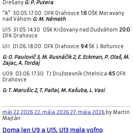
Orešany
G: P. Putera
“A” 30.05. 17.00 OFK Drahovce
1:6
OŠK Moravany
nad Váhom
G: M. Németh
U15 31.05. 14.30 OŠK Križovany nad Dudváhom
20:0
OFK Drahovce
U11 01.06. 18.00 OFK Drahovce
9:4
ŠK J. Bohunice
G: O. Paulovič 3, M. Rusnáčik 2, E. Eckman, P. Olaš, M.
Zajac, A. Tordaj
U09 03.06. 17.30 TJ Družstevník Chtelnica
4:5
OFK
Drahovce
G: T. Marušic 2, T. Pallai, M. Kašuba, L. Vasi
máj
22
2026
22. mája 2026
27. mája 2026
by
Martin
Majtán
Doma len U9 a U15, U13 mala voľno