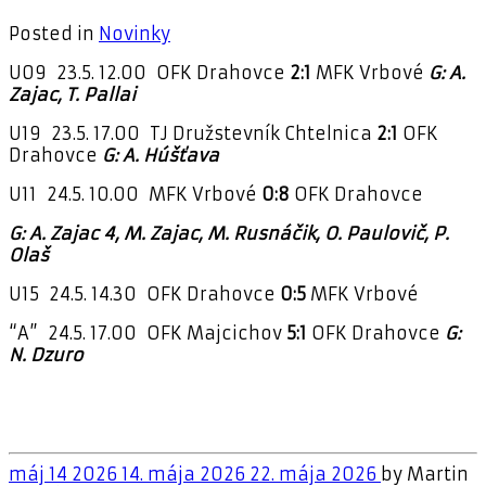
Posted in
Novinky
U09 23.5. 12.00 OFK Drahovce
2:1
MFK Vrbové
G: A.
Zajac, T. Pallai
U19 23.5. 17.00 TJ Družstevník Chtelnica
2:1
OFK
Drahovce
G: A. Húšťava
U11 24.5. 10.00 MFK Vrbové
0:8
OFK Drahovce
G: A. Zajac 4, M. Zajac, M. Rusnáčik, O. Paulovič, P.
Olaš
U15 24.5. 14.30 OFK Drahovce
0:5
MFK Vrbové
“A” 24.5. 17.00 OFK Majcichov
5:1
OFK Drahovce
G:
N. Dzuro
máj
14
2026
14. mája 2026
22. mája 2026
by
Martin