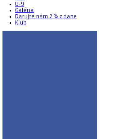
U-9
Galéria
Darujte nám 2 % z dane
Klub