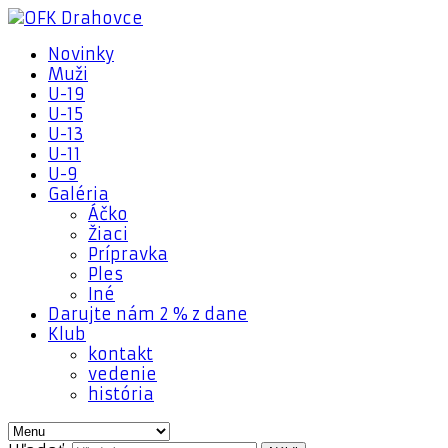
Novinky
Muži
U-19
U-15
U-13
U-11
U-9
Galéria
Áčko
Žiaci
Prípravka
Ples
Iné
Darujte nám 2 % z dane
Klub
kontakt
vedenie
história