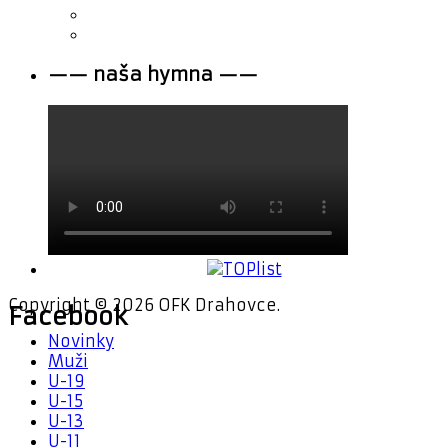
—— naša hymna ——
Copyright © 2026 OFK Drahovce.
Facebook
Novinky
Muži
U-19
U-15
U-13
U-11