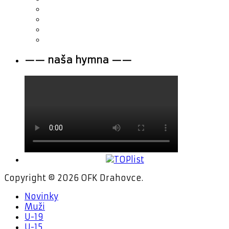
—— naša hymna ——
Copyright © 2026 OFK Drahovce.
Novinky
Muži
U-19
U-15