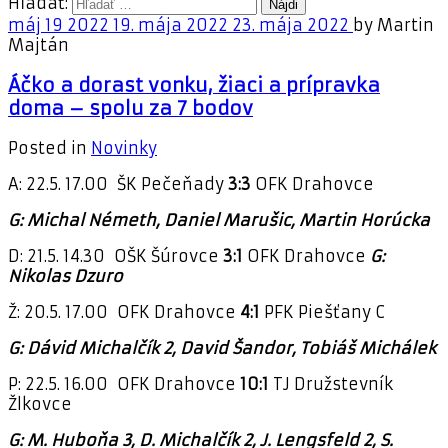
Hľadať:
máj
19
2022
19. mája 2022
23. mája 2022
by
Martin
Majtán
Áčko a dorast vonku, žiaci a prípravka
doma – spolu za 7 bodov
Posted in
Novinky
A: 22.5. 17.00 ŠK Pečeňady
3:3
OFK Drahovce
G: Michal Németh, Daniel Marušic, Martin Horúcka
D: 21.5. 14.30 OŠK Šúrovce
3:1
OFK Drahovce
G:
Nikolas Dzuro
Ž: 20.5. 17.00 OFK Drahovce
4:1
PFK Piešťany C
G: Dávid Michalčík 2, David Šandor, Tobiáš Michálek
P: 22.5. 16.00 OFK Drahovce
10:1
TJ Družstevník
Žlkovce
G: M. Huboňa 3, D. Michalčík 2, J. Lengsfeld 2, S.