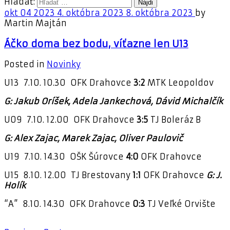
Hľadať:
okt
04
2023
4. októbra 2023
8. októbra 2023
by
Martin Majtán
Áčko doma bez bodu, víťazne len U13
Posted in
Novinky
U13 7.10. 10.30 OFK Drahovce
3:2
MTK Leopoldov
G: Jakub Oríšek, Adela Jankechová, Dávid Michalčík
U09 7.10. 12.00 OFK Drahovce
3:5
TJ Boleráz B
G: Alex Zajac, Marek Zajac, Oliver Paulovič
U19 7.10. 14.30 OŠK Šúrovce
4:0
OFK Drahovce
U15 8.10. 12.00 TJ Brestovany
1:1
OFK Drahovce
G: J.
Holík
“A” 8.10. 14.30 OFK Drahovce
0:3
TJ Veľké Orvište