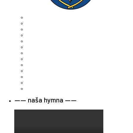
—— naša hymna ——