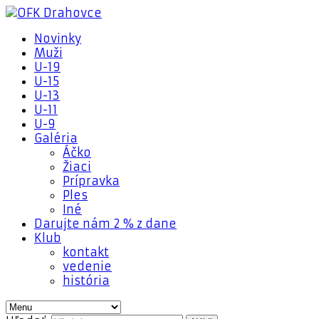
Novinky
Muži
U-19
U-15
U-13
U-11
U-9
Galéria
Áčko
Žiaci
Prípravka
Ples
Iné
Darujte nám 2 % z dane
Klub
kontakt
vedenie
história