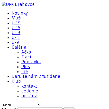
Novinky
Muži
U-19
U-15
U-13
U-11
U-9
Galéria
Áčko
Žiaci
Prípravka
Ples
Iné
Darujte nám 2 % z dane
Klub
kontakt
vedenie
história