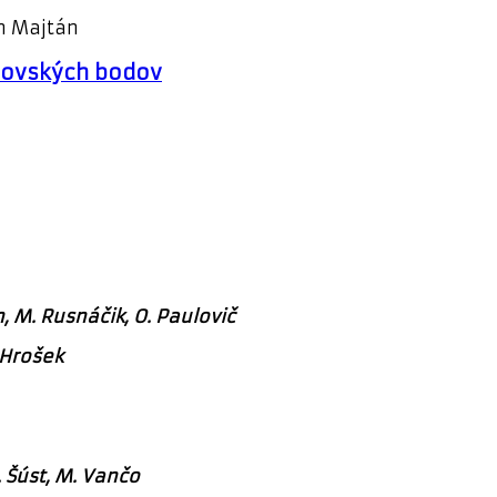
n Majtán
trovských bodov
an, M. Rusnáčik, O. Paulovič
 Hrošek
. Šúst, M. Vančo