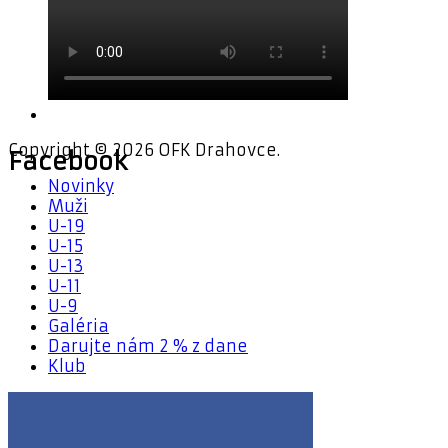
Copyright © 2026 OFK Drahovce.
Facebook
Novinky
Muži
U-19
U-15
U-13
U-11
U-9
Galéria
Darujte nám 2 % z dane
Klub