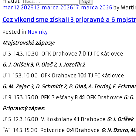
Hľadať:
mar
12
2026
12. marca 2026
17. marca 2026
by
Marti
Cez víkend sme získali 3 prípravné a 6 majs
Posted in
Novinky
Majstrovské zápasy:
U13 14.3. 10.30 OFK Drahovce
7:0
TJ FC Kátlovce
G: J. Oríšek 3, P. Olaš 2, J. Jozefík 2
U11 15.3. 10.00 OFK Drahovce
10:1
TJ FC Kátlovce
G: M. Zajac 3, D. Schmidt 2, P. Olaš, A. Tordaj, E. Eckm
U19 15.3. 15.00 PFK Piešťany B
4:1
OFK Drahovce
G: D.
Prípravný zápas:
U15 12.3. 16.00 V. Kostoľany
4:1
Drahovce
G: J. Oríšek
“A” 14.3. 15.00 Potvorice
0:4
Drahovce
G: N. Dzuro, M