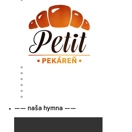
—— naša hymna ——