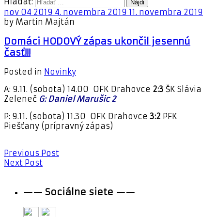
Hľadať:
nov
04
2019
4. novembra 2019
11. novembra 2019
by
Martin Majtán
Domáci HODOVÝ zápas ukončil jesennú
časť!!!
Posted in
Novinky
A: 9.11. (sobota) 14.00 OFK Drahovce
2:3
ŠK Slávia
Zeleneč
G: Daniel Marušic 2
P: 9.11. (sobota) 11.30 OFK Drahovce
3:2
PFK
Piešťany (prípravný zápas)
Previous Post
Next Post
—— Sociálne siete ——