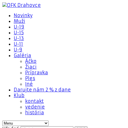
Novinky
Muži
U-19
U-15
U-13
U-11
U-9
Galéria
Áčko
Žiaci
Prípravka
Ples
Iné
Darujte nám 2 % z dane
Klub
kontakt
vedenie
história