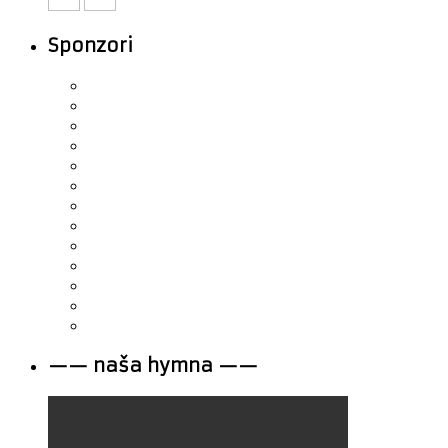
Sponzori
—— naša hymna ——