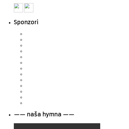
Sponzori
—— naša hymna ——