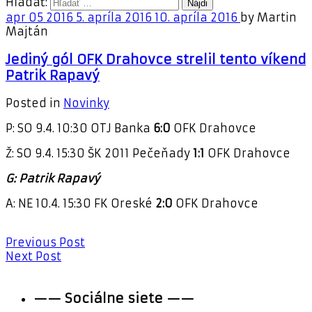
Hľadať:
apr
05
2016
5. apríla 2016
10. apríla 2016
by
Martin
Majtán
Jediný gól OFK Drahovce strelil tento víkend
Patrik Rapavý
Posted in
Novinky
P: SO 9.4. 10:30 OTJ Banka
6:0
OFK Drahovce
Ž: SO 9.4. 15:30 ŠK 2011 Pečeňady
1:1
OFK Drahovce
G: Patrik Rapavý
A: NE 10.4. 15:30 FK Oreské
2:0
OFK Drahovce
Previous Post
Next Post
—— Sociálne siete ——