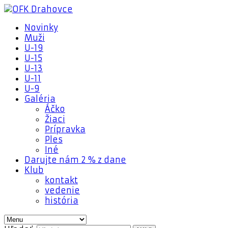
Novinky
Muži
U-19
U-15
U-13
U-11
U-9
Galéria
Áčko
Žiaci
Prípravka
Ples
Iné
Darujte nám 2 % z dane
Klub
kontakt
vedenie
história