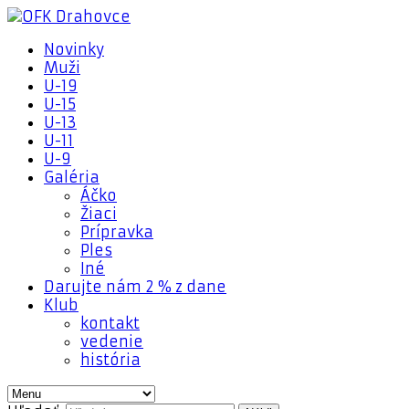
Novinky
Muži
U-19
U-15
U-13
U-11
U-9
Galéria
Áčko
Žiaci
Prípravka
Ples
Iné
Darujte nám 2 % z dane
Klub
kontakt
vedenie
história