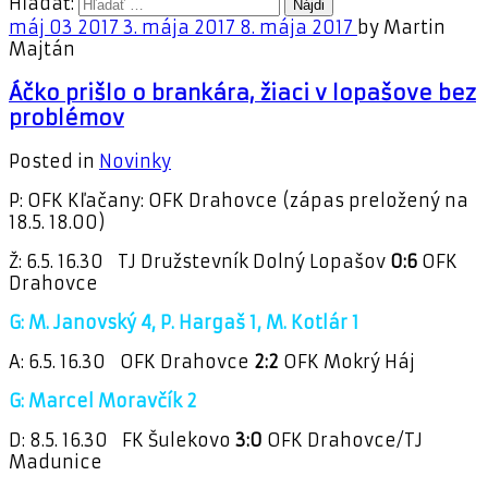
Hľadať:
máj
03
2017
3. mája 2017
8. mája 2017
by
Martin
Majtán
Áčko prišlo o brankára, žiaci v lopašove bez
problémov
Posted in
Novinky
P: OFK Kľačany: OFK Drahovce (zápas preložený na
18.5. 18.00)
Ž: 6.5. 16.30 TJ Družstevník Dolný Lopašov
0:6
OFK
Drahovce
G: M. Janovský 4, P. Hargaš 1, M. Kotlár 1
A: 6.5. 16.30 OFK Drahovce
2:2
OFK Mokrý Háj
G: Marcel Moravčík 2
D: 8.5. 16.30 FK Šulekovo
3:0
OFK Drahovce/TJ
Madunice