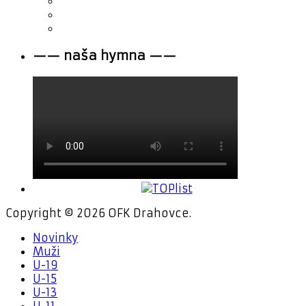
—— naša hymna ——
Copyright © 2026 OFK Drahovce.
Novinky
Muži
U-19
U-15
U-13
U-11