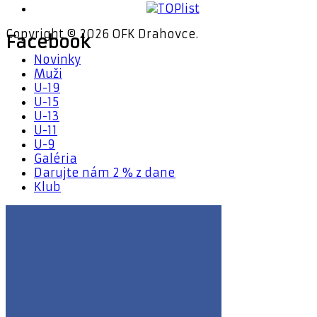
Copyright © 2026 OFK Drahovce.
Facebook
Novinky
Muži
U-19
U-15
U-13
U-11
U-9
Galéria
Darujte nám 2 % z dane
Klub