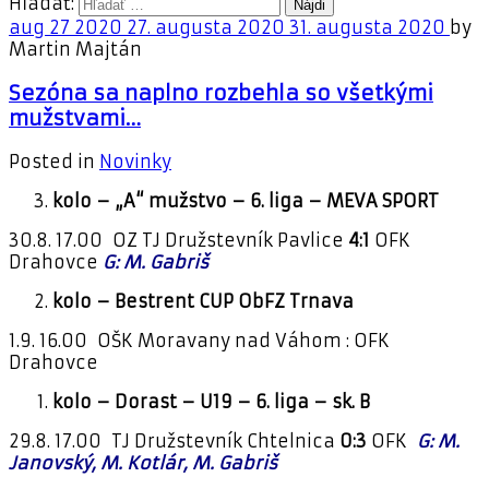
Hľadať:
aug
27
2020
27. augusta 2020
31. augusta 2020
by
Martin Majtán
Sezóna sa naplno rozbehla so všetkými
mužstvami…
Posted in
Novinky
kolo – „A“ mužstvo – 6. liga – MEVA SPORT
30.8. 17.00 OZ TJ Družstevník Pavlice
4:1
OFK
Drahovce
G: M. Gabriš
kolo – Bestrent CUP ObFZ Trnava
1.9. 16.00 OŠK Moravany nad Váhom : OFK
Drahovce
kolo – Dorast – U19 – 6. liga – sk. B
29.8. 17.00 TJ Družstevník Chtelnica
0:3
OFK
G: M.
Janovský, M. Kotlár, M. Gabriš