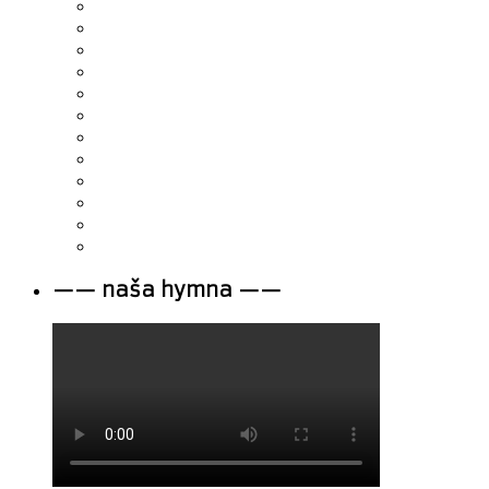
—— naša hymna ——