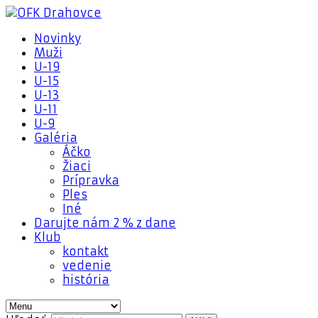
Novinky
Muži
U-19
U-15
U-13
U-11
U-9
Galéria
Áčko
Žiaci
Prípravka
Ples
Iné
Darujte nám 2 % z dane
Klub
kontakt
vedenie
história