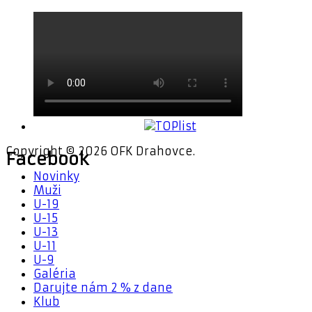
Copyright © 2026 OFK Drahovce.
Facebook
Novinky
Muži
U-19
U-15
U-13
U-11
U-9
Galéria
Darujte nám 2 % z dane
Klub