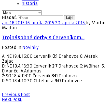
história
Hľadať:
apr
16
2015
16. apríla 2015
20. apríla 2015
by
Martin
Majtán
Trojnásobné derby s Červeníkom…
Posted in
Novinky
A: NE 19.4. 16:00 Červeník
0:1
Drahovce G: Marek
Zajac
D: NE 19.4. 13:30 Červeník
2:7
Drahovce G: M.Bihari 5,
D.Vančo, A.Adamus
Ž: SO 18.4. 11:00 Červeník
8:0
Drahovce
P: SO 18.4. 10:30 Chtelnica
9:0
Drahovce
Previous Post
Next Post