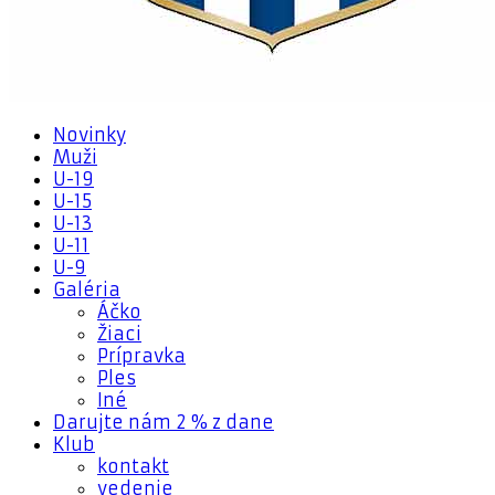
Novinky
Muži
U-19
U-15
U-13
U-11
U-9
Galéria
Áčko
Žiaci
Prípravka
Ples
Iné
Darujte nám 2 % z dane
Klub
kontakt
vedenie