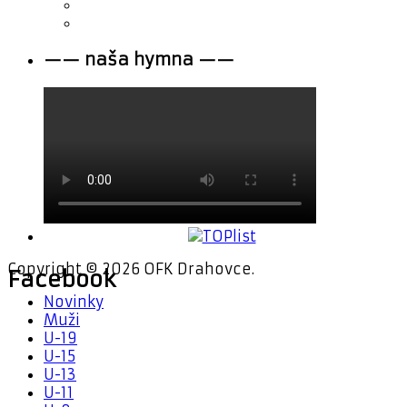
—— naša hymna ——
Copyright © 2026 OFK Drahovce.
Facebook
Novinky
Muži
U-19
U-15
U-13
U-11