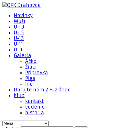
Novinky
Muži
U-19
U-15
U-13
U-11
U-9
Galéria
Áčko
Žiaci
Prípravka
Ples
Iné
Darujte nám 2 % z dane
Klub
kontakt
vedenie
história