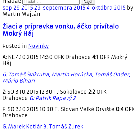
Hľadať:
sep
29
2015
29. septembra 2015
4. októbra 2015
by
Martin Majtán
Žiaci a prípravka vonku, áčko privítalo
Mokrý Háj
Posted in
Novinky
A: NE 4.10.2015 14:30 OFK Drahovce
4:1
OFK Mokrý
Háj
G: Tomáš Švikruha, Martin Horúcka, Tomáš Onder,
Mário Bihari
Ž: SO 3.10.2015 12:30 TJ Sokolovce
2:2
OFK
Drahovce
G: Patrik Rapavý 2
P: SO 3.10.2015 10:30 TJ Slovan Veľké Orvište
0:4
OFK
Drahovce
G: Marek Kotlár 3, Tomáš Zurek